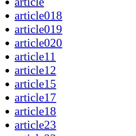
article
article018
article019
article020
article11
article12
article15
article17
article18
article23