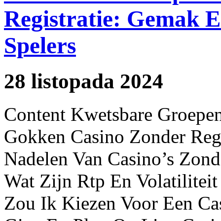
Registratie: Gemak E
Spelers
28 listopada 2024
Content Kwetsbare Groepe
Gokken Casino Zonder Regi
Nadelen Van Casino’s Zonde
Wat Zijn Rtp En Volatilite
Zou Ik Kiezen Voor Een Ca