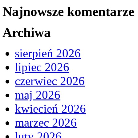
Najnowsze komentarze
Archiwa
sierpień 2026
lipiec 2026
czerwiec 2026
maj 2026
kwiecień 2026
marzec 2026
luty 2026