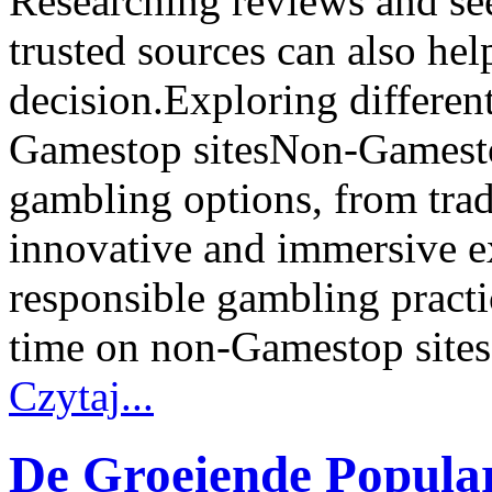
Researching reviews and s
trusted sources can also he
decision.Exploring differen
Gamestop sitesNon-Gamestop 
gambling options, from trad
innovative and immersive e
responsible gambling practi
time on non-Gamestop site
Czytaj...
De Groeiende Popular