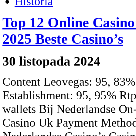
Historia
Top 12 Online Casino
2025 Beste Casino’s
30 listopada 2024
Content Leovegas: 95, 83
Establishment: 95, 95% Rt
wallets Bij Nederlandse On-
Casino Uk Payment Methods