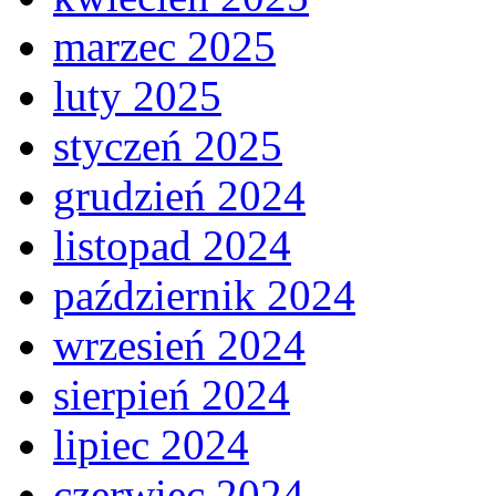
marzec 2025
luty 2025
styczeń 2025
grudzień 2024
listopad 2024
październik 2024
wrzesień 2024
sierpień 2024
lipiec 2024
czerwiec 2024