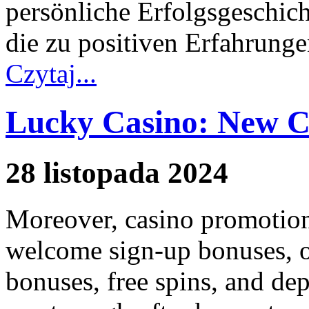
persönliche Erfolgsgeschich
die zu positiven Erfahrung
Czytaj...
‎Lucky Casino: New 
28 listopada 2024
Moreover, casino promotion
welcome sign-up bonuses, o
bonuses, free spins, and de