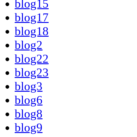
blog15
blog17
blog18
blog2
blog22
blog23
blog3
blog6
blog8
blog9