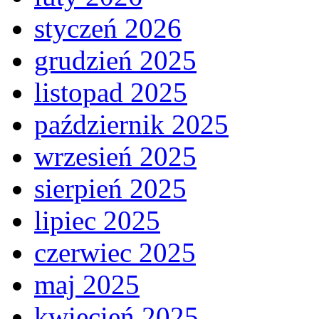
styczeń 2026
grudzień 2025
listopad 2025
październik 2025
wrzesień 2025
sierpień 2025
lipiec 2025
czerwiec 2025
maj 2025
kwiecień 2025