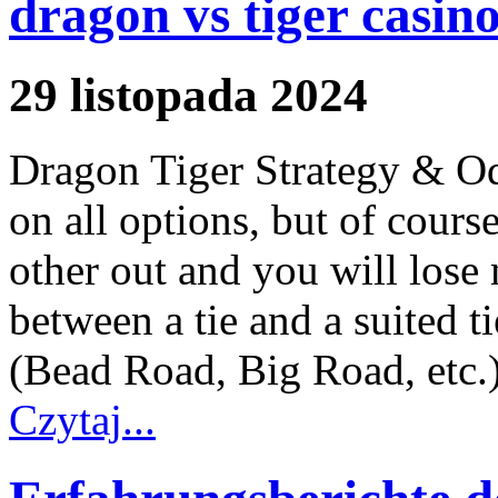
dragon vs tiger casin
29 listopada 2024
Dragon Tiger Strategy & Od
on all options, but of cours
other out and you will los
between a tie and a suited t
(Bead Road, Big Road, etc.)
Czytaj...