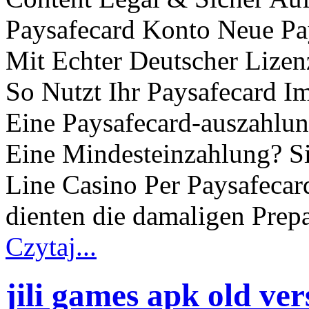
Paysafecard Konto Neue Pa
Mit Echter Deutscher Lizen
So Nutzt Ihr Paysafecard I
Eine Paysafecard-auszahlu
Eine Mindesteinzahlung? S
Line Casino Per Paysafecard
dienten die damaligen Prep
Czytaj...
jili games apk old ver