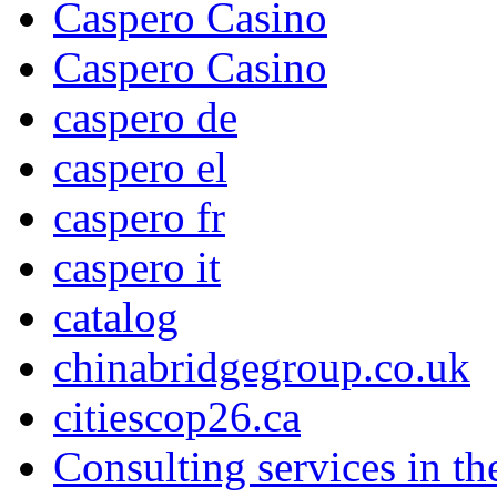
Caspero Casino
Caspero Casino
caspero de
caspero el
caspero fr
caspero it
catalog
chinabridgegroup.co.uk
citiescop26.ca
Consulting services in t