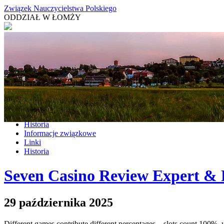
Związek Nauczycielstwa Polskiego
ODDZIAŁ W ŁOMŻY
Aktualności
O NAS
Historia
Informacje związkowe
Linki
Historia
Seven Casino Review Expert & 
29 października 2025
Different games contribute different percentages – slots count 100%, w