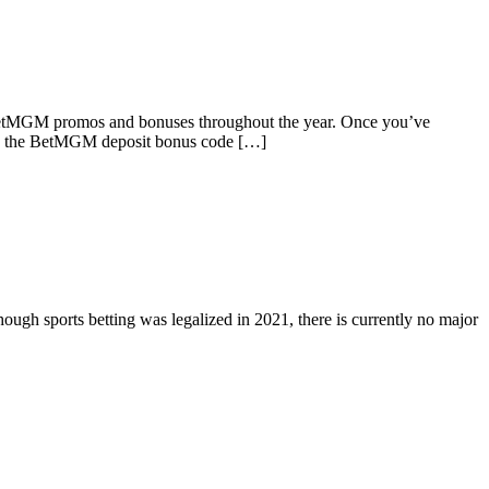
 BetMGM promos and bonuses throughout the year. Once you’ve
ng the BetMGM deposit bonus code […]
Though sports betting was legalized in 2021, there is currently no major