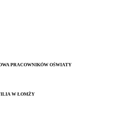
OWA PRACOWNIKÓW OŚWIATY
ILIA W ŁOMŻY