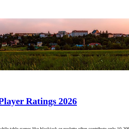
Player Ratings 2026
hile table games like blackjack or roulette often contribute only 10-20%