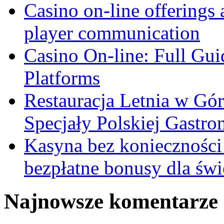
Casino on-line offerings
player communication
Casino On-line: Full Gu
Platforms
Restauracja Letnia w Gó
Specjały Polskiej Gastro
Kasyna bez konieczności
bezpłatne bonusy dla ś
Najnowsze komentarze