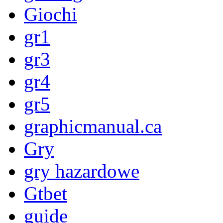
Giochi
gr1
gr3
gr4
gr5
graphicmanual.ca
Gry
gry hazardowe
Gtbet
guide