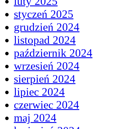
luty 2025
styczeń 2025
grudzień 2024
listopad 2024
październik 2024
wrzesień 2024
sierpień 2024
lipiec 2024
czerwiec 2024
maj 2024