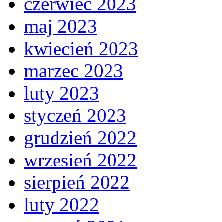
czerwiec 2023
maj 2023
kwiecień 2023
marzec 2023
luty 2023
styczeń 2023
grudzień 2022
wrzesień 2022
sierpień 2022
luty 2022