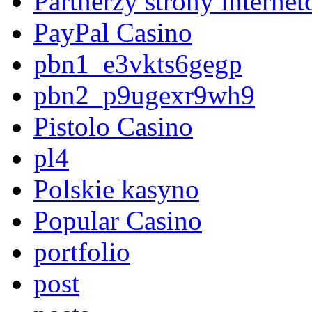
Partnerzy strony interne
PayPal Casino
pbn1_e3vkts6gegp
pbn2_p9ugexr9wh9
Pistolo Casino
pl4
Polskie kasyno
Popular Casino
portfolio
post