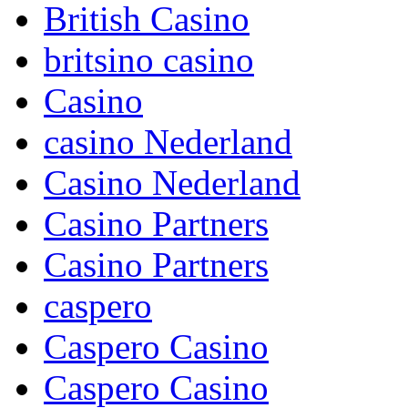
British Casino
britsino casino
Casino
casino Nederland
Casino Nederland
Casino Partners
Casino Partners
caspero
Caspero Casino
Caspero Casino