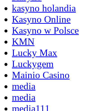
kasyno holandia
Kasyno Online
Kasyno w Polsce
KMN
Lucky Max
Luckygem
Mainio Casino
media
media
media111