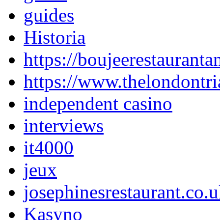
guides
Historia
https://boujeerestauranta
https://www.thelondontri
independent casino
interviews
it4000
jeux
josephinesrestaurant.co.
Kasyno