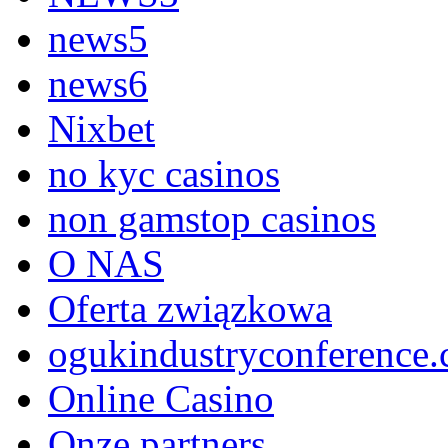
news5
news6
Nixbet
no kyc casinos
non gamstop casinos
O NAS
Oferta związkowa
ogukindustryconference.
Online Casino
Onze partners