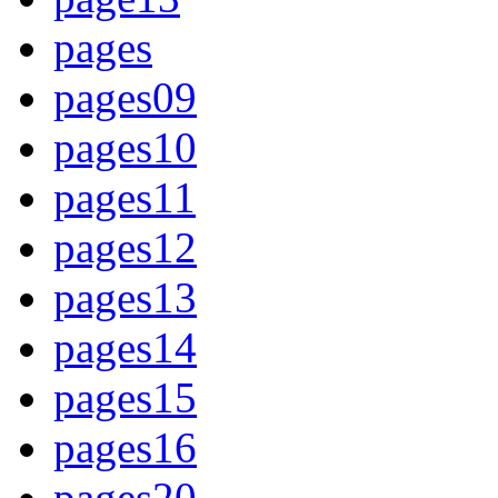
pages
pages09
pages10
pages11
pages12
pages13
pages14
pages15
pages16
pages20