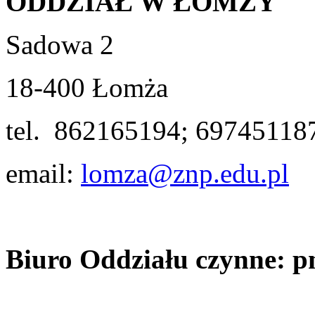
ODDZIAŁ W ŁOMŻY
Sadowa 2
18-400 Łomża
tel. 862165194; 69745118
email:
lomza@znp.edu.pl
Biuro Oddziału czynne: pn.