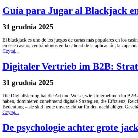
Guía para Jugar al Blackjack e
31 grudnia 2025
El blackjack es uno de los juegos de cartas más populares en los casi
en este casino, centrándonos en la calidad de la aplicación, la capacida
Czytaj...
Digitaler Vertrieb im B2B: Stra
31 grudnia 2025
Die Digitalisierung hat die Art und Weise, wie Unternehmen im B2B
haben, dominieren zunehmend digitale Strategien, die Effizienz, Re
Bedeutung – sie sind heute unverzichtbar für den nachhaltigen Geschä
Czytaj...
De psychologie achter grote jac