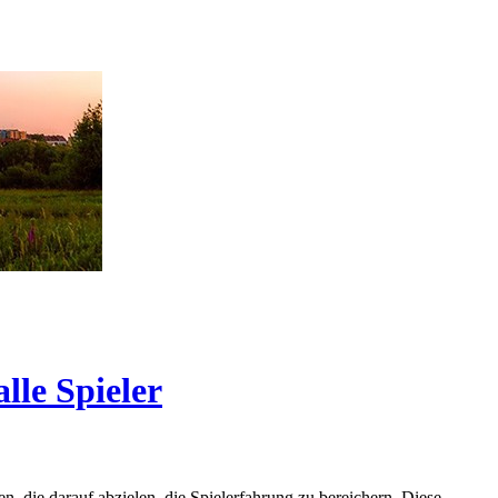
lle Spieler
n, die darauf abzielen, die Spielerfahrung zu bereichern. Diese