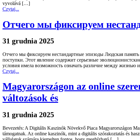
vyvolává […]
Czytaj...
Отчего мы фиксируем нестан
31 grudnia 2025
Отчего мы фиксируем нестандартные эпизоды Людская память с
поступки. Этот явление содержит серьезные эволюционистские
условия имела возможность означать различие между жизнью и
Czytaj...
Magyarországon az online szere
változások és
31 grudnia 2025
Bevezetés: A Digitális Kaszinók Növekvő Piaca Magyarországon Magyar
támogatnak. Az online kaszinók, mint a digitális szórakoztatás és ha
vállalatok számára kiemelten fontos, hogy megbízható […]