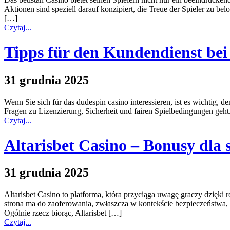
Aktionen sind speziell darauf konzipiert, die Treue der Spieler zu 
[…]
Czytaj...
Tipps für den Kundendienst bei
31 grudnia 2025
Wenn Sie sich für das dudespin casino interessieren, ist es wichtig
Fragen zu Lizenzierung, Sicherheit und fairen Spielbedingungen geht
Czytaj...
Altarisbet Casino – Bonusy dla 
31 grudnia 2025
Altarisbet Casino to platforma, która przyciąga uwagę graczy dzięki
strona ma do zaoferowania, zwłaszcza w kontekście bezpieczeństwa, 
Ogólnie rzecz biorąc, Altarisbet […]
Czytaj...