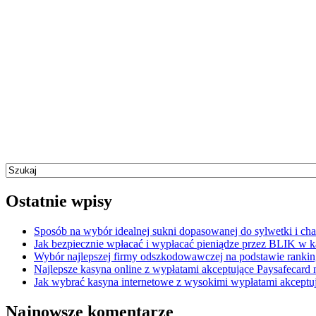
Ostatnie wpisy
Sposób na wybór idealnej sukni dopasowanej do sylwetki i cha
Jak bezpiecznie wpłacać i wypłacać pieniądze przez BLIK w k
Wybór najlepszej firmy odszkodowawczej na podstawie ranki
Najlepsze kasyna online z wypłatami akceptujące Paysafecard 
Jak wybrać kasyna internetowe z wysokimi wypłatami akceptują
Najnowsze komentarze