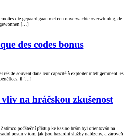
e emoties die gepaard gaan met een onverwachte overwinning, de
ot gewonnen […]
gique des codes bonus
l réside souvent dans leur capacité à exploiter intelligemment les
bénéfices, il […]
 vliv na hráčskou zkušenost
 Zatímco počáteční přístup ke kasino hrám byl orientován na
sadní posun v tom, jak jsou hazardní služby nabízeny, a zároveň