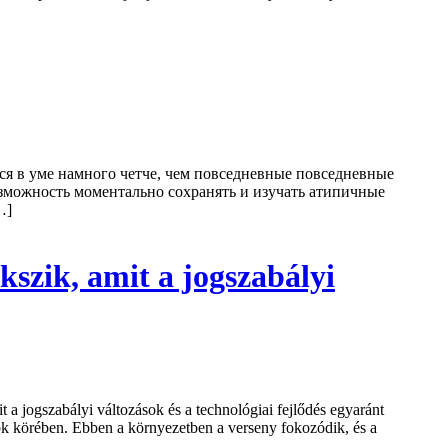
я в уме намного четче, чем повседневные повседневные
озможность моментально сохранять и изучать атипичные
…]
szik, amit a jogszabályi
 jogszabályi változások és a technológiai fejlődés egyaránt
sok körében. Ebben a környezetben a verseny fokozódik, és a