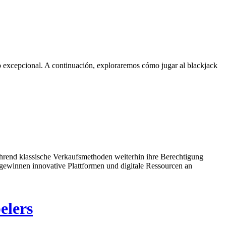
go excepcional. A continuación, exploraremos cómo jugar al blackjack
rend klassische Verkaufsmethoden weiterhin ihre Berechtigung
gewinnen innovative Plattformen und digitale Ressourcen an
elers