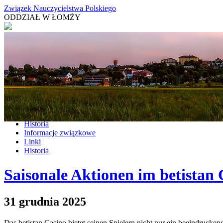
Związek Nauczycielstwa Polskiego
ODDZIAŁ W ŁOMŻY
Aktualności
O NAS
Historia
Informacje związkowe
Linki
Historia
Saisonale Aktionen im betistan 
31 grudnia 2025
Das betistan Casino bietet seinen Spielern nicht nur ein beeindrucken