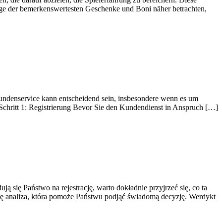
inige der bemerkenswertesten Geschenke und Boni näher betrachten,
 Kundenservice kann entscheidend sein, insbesondere wenn es um
 Schritt 1: Registrierung Bevor Sie den Kundendienst in Anspruch […]
 się Państwo na rejestrację, warto dokładnie przyjrzeć się, co ta
się analiza, która pomoże Państwu podjąć świadomą decyzję. Werdykt