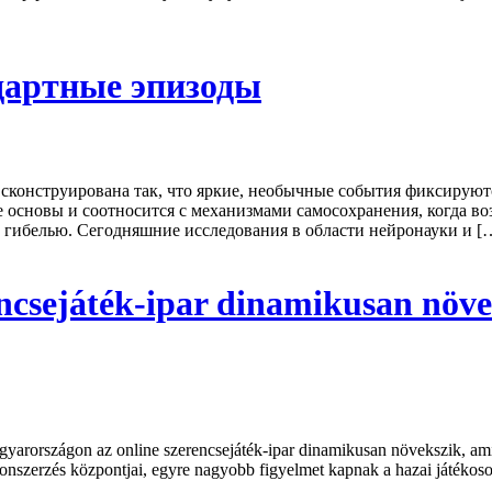
дартные эпизоды
конструирована так, что яркие, необычные события фиксируютс
 основы и соотносится с механизмами самосохранения, когда в
 гибелью. Сегодняшние исследования в области нейронауки и [
ncsejáték-ipar dinamikusan növek
országon az online szerencsejáték-ipar dinamikusan növekszik, amit a
szonszerzés központjai, egyre nagyobb figyelmet kapnak a hazai játéko