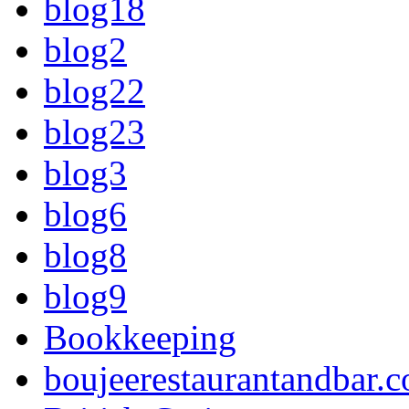
blog18
blog2
blog22
blog23
blog3
blog6
blog8
blog9
Bookkeeping
boujeerestaurantandbar.c