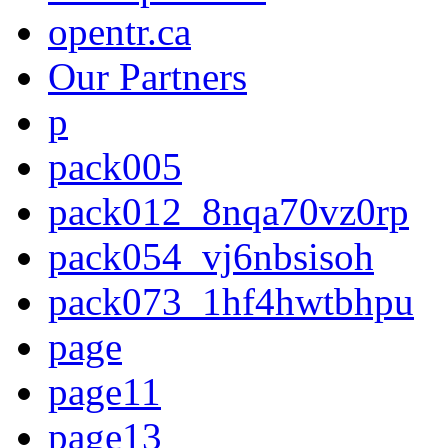
opentr.ca
Our Partners
p
pack005
pack012_8nqa70vz0rp
pack054_vj6nbsisoh
pack073_1hf4hwtbhpu
page
page11
page13