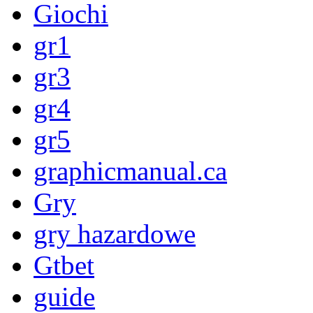
Giochi
gr1
gr3
gr4
gr5
graphicmanual.ca
Gry
gry hazardowe
Gtbet
guide