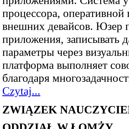
приложениями. Система у
процессора, оперативной 
внешних девайсов. Юзер 
приложения, записывать 
параметры через визуаль
платформа выполняет сов
благодаря многозадачнос
Czytaj...
ZWIĄZEK NAUCZYCIE
ODDZIAŁ W ŁOMŻY