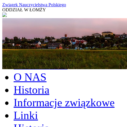
Związek Nauczycielstwa Polskiego
ODDZIAŁ W ŁOMŻY
Aktualności
O NAS
Historia
Informacje związkowe
Linki