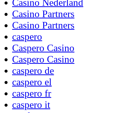
Casino Nederland
Casino Partners
Casino Partners
caspero
Caspero Casino
Caspero Casino
caspero de
caspero el
caspero fr
caspero it