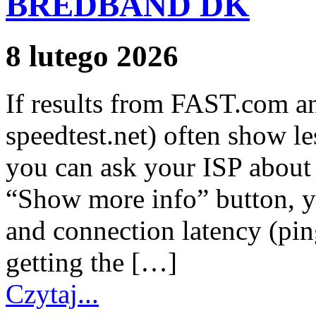
BREDBÅND DK
8 lutego 2026
If results from FAST.com and
speedtest.net) often show le
you can ask your ISP about 
“Show more info” button, y
and connection latency (pin
getting the […]
Czytaj...