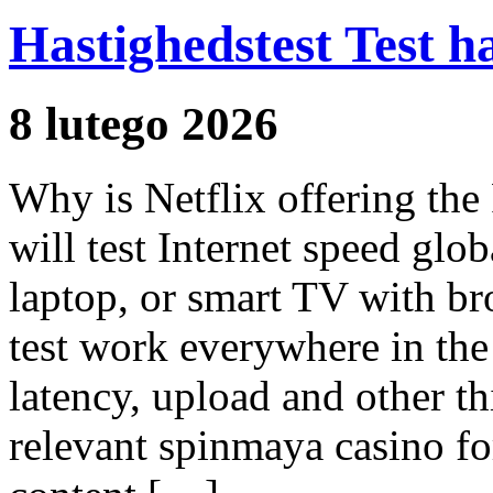
Hastighedstest Test h
8 lutego 2026
Why is Netflix offering th
will test Internet speed glo
laptop, or smart TV with b
test work everywhere in th
latency, upload and other 
relevant spinmaya casino f