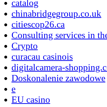
catalog
chinabridgegroup.co.uk
citiescop26.ca
Consulting services in t
Crypto
curacau casinois
digitalcamera-shopping.
Doskonalenie zawodowe
e
EU casino