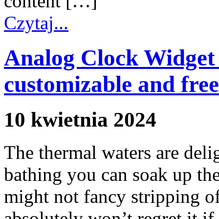
content […]
Czytaj...
Analog Clock Widget 
customizable and free
10 kwietnia 2024
The thermal waters are deli
bathing you can soak up the
might not fancy stripping o
absolutely won’t regret it i