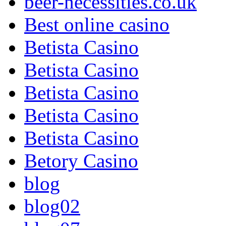
beer-necessities.co.uk
Best online casino
Betista Casino
Betista Casino
Betista Casino
Betista Casino
Betista Casino
Betory Casino
blog
blog02