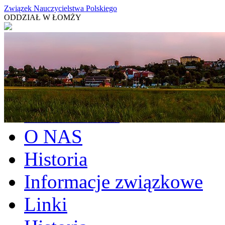
Związek Nauczycielstwa Polskiego
ODDZIAŁ W ŁOMŻY
Aktualności
O NAS
Historia
Informacje związkowe
Linki