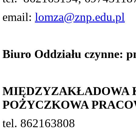
email:
lomza@znp.edu.pl
Biuro Oddziału czynne: pn.
MIĘDZYZAKŁADOWA 
POŻYCZKOWA PRACO
tel. 862163808