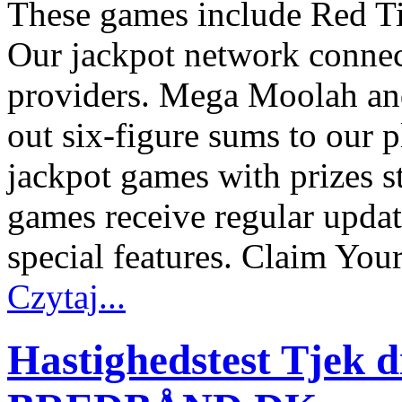
These games include Red Tig
Our jackpot network connec
providers. Mega Moolah and
out six-figure sums to our 
jackpot games with prizes s
games receive regular upda
special features. Claim You
Czytaj...
Hastighedstest Tjek d