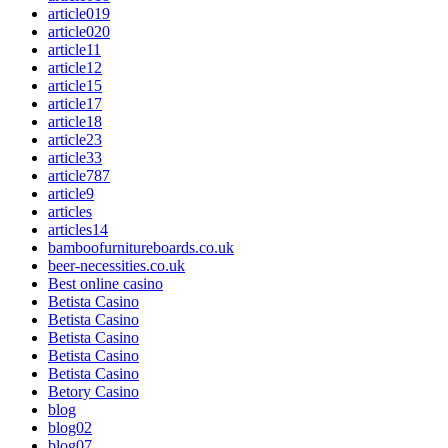
article019
article020
article11
article12
article15
article17
article18
article23
article33
article787
article9
articles
articles14
bamboofurnitureboards.co.uk
beer-necessities.co.uk
Best online casino
Betista Casino
Betista Casino
Betista Casino
Betista Casino
Betista Casino
Betory Casino
blog
blog02
blog07