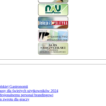
lskiej Gastronomii
onusy dla świeżych użytkowników 2024
fesjonalnemu personal brandingowi
 zwrotu dla graczy