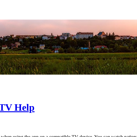
 TV Help
en using the app on a compatible TV device. You can watch national 