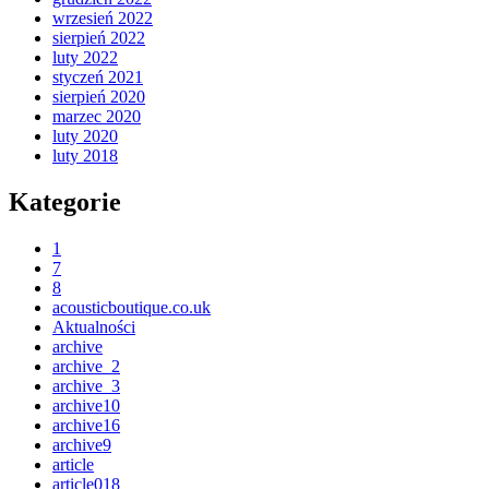
wrzesień 2022
sierpień 2022
luty 2022
styczeń 2021
sierpień 2020
marzec 2020
luty 2020
luty 2018
Kategorie
1
7
8
acousticboutique.co.uk
Aktualności
archive
archive_2
archive_3
archive10
archive16
archive9
article
article018