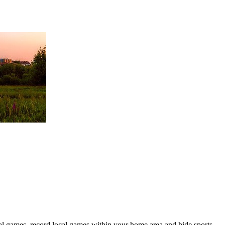
games, record local games within your home area and hide sports