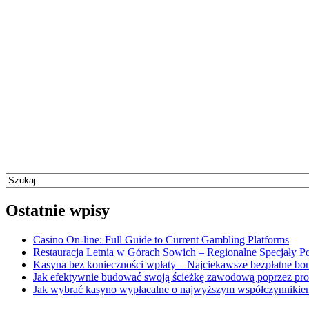
Ostatnie wpisy
Casino On-line: Full Guide to Current Gambling Platforms
Restauracja Letnia w Górach Sowich – Regionalne Specjały Po
Kasyna bez konieczności wpłaty – Najciekawsze bezpłatne b
Jak efektywnie budować swoją ścieżkę zawodową poprzez pro
Jak wybrać kasyno wypłacalne o najwyższym współczynnikiem