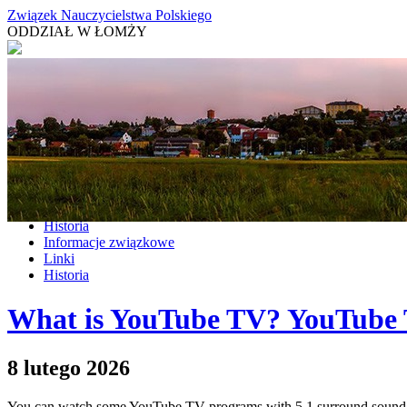
Związek Nauczycielstwa Polskiego
ODDZIAŁ W ŁOMŻY
Aktualności
O NAS
Historia
Informacje związkowe
Linki
Historia
What is YouTube TV? YouTube
8 lutego 2026
You can watch some YouTube TV programs with 5.1 surround sound wh