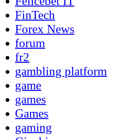
Felicebet IT
FinTech
Forex News
forum
fr2
gambling platform
game
games
Games
gaming