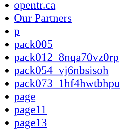
opentr.ca
Our Partners
p
pack005
pack012_8nqa70vz0rp
pack054_vj6nbsisoh
pack073_1hf4hwtbhpu
page
page11
page13