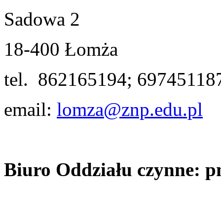
Sadowa 2
18-400 Łomża
tel. 862165194; 69745118
email:
lomza@znp.edu.pl
Biuro Oddziału czynne: pn.