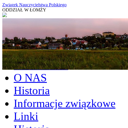
Związek Nauczycielstwa Polskiego
ODDZIAŁ W ŁOMŻY
Aktualności
O NAS
Historia
Informacje związkowe
Linki