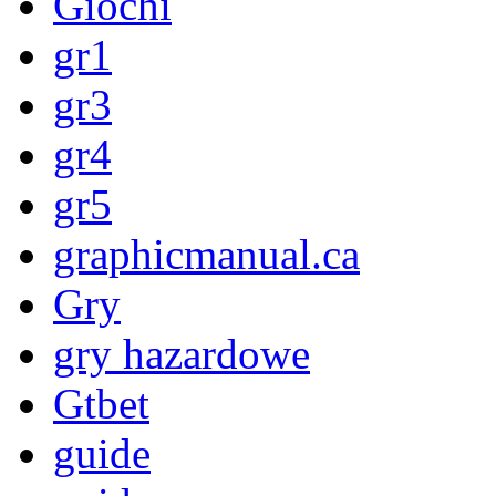
Giochi
gr1
gr3
gr4
gr5
graphicmanual.ca
Gry
gry hazardowe
Gtbet
guide