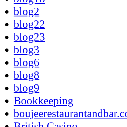
blog2
blog22
blog23
blog3
blog6
blog8
blog9
Bookkeeping
boujeerestaurantandbar.c
British Casino