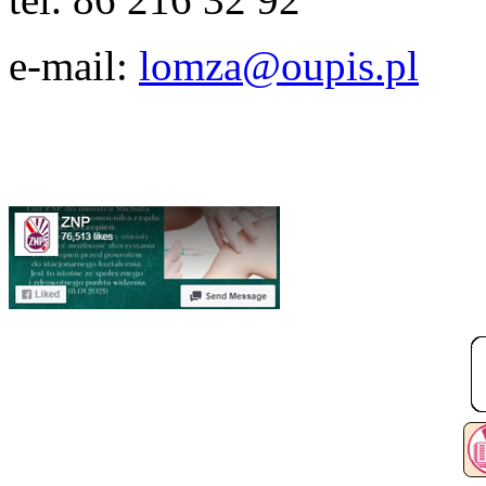
e-mail:
lomza@oupis.pl