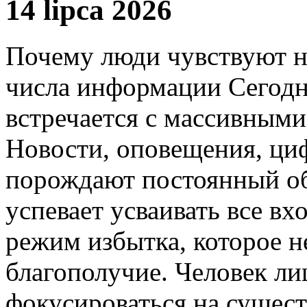
14 lipca 2026
Почему люди чувствуют н
числа информации Сегодн
встречается с массивным
Новости, оповещения, ци
порождают постоянный об
успевает усваивать все в
режим избытка, которое н
благополучие. Человек ли
фокусироваться на сущест