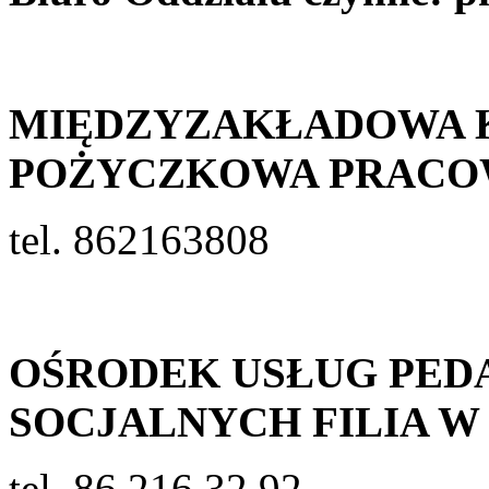
MIĘDZYZAKŁADOWA 
POŻYCZKOWA PRACO
tel. 862163808
OŚRODEK USŁUG PED
SOCJALNYCH FILIA 
tel. 86 216 32 92