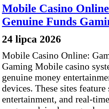
Mobile Casino Onlin
Genuine Funds Gami
24 lipca 2026
Mobile Casino Online: Ga
Gaming Mobile casino syste
genuine money entertainme
devices. These sites feature
entertainment, and real-time