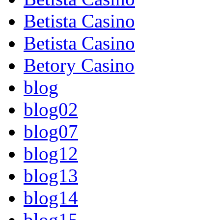
Betista Casino
Betista Casino
Betory Casino
blog
blog02
blog07
blog12
blog13
blog14
blog15