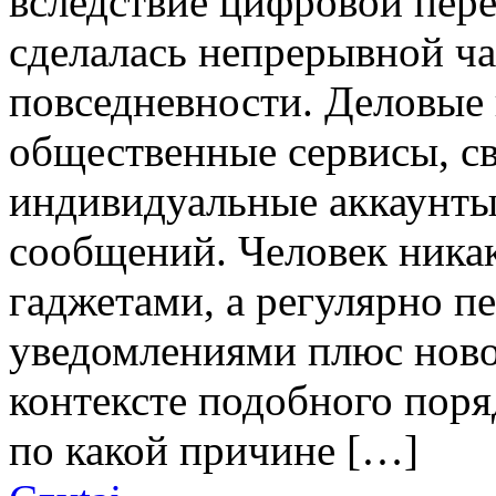
вследствие цифровой пере
сделалась непрерывной ч
повседневности. Деловые 
общественные сервисы, с
индивидуальные аккаунт
сообщений. Человек никак
гаджетами, а регулярно п
уведомлениями плюс ново
контексте подобного поря
по какой причине […]