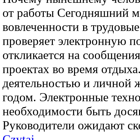
от работы Сегодняшний м
вовлеченности в трудовы
проверяет электронную п
откликается на сообщения
проектах во время отдыха
деятельностью и личной 
годом. Электронные техн
необходимости быть дося
Руководители ожидают с
Czytaj...