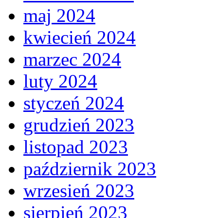
maj 2024
kwiecień 2024
marzec 2024
luty 2024
styczeń 2024
grudzień 2023
listopad 2023
październik 2023
wrzesień 2023
sierpień 2023