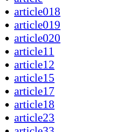
article018
article019
article020
article11
article12
article15
article17
article18
article23
article33