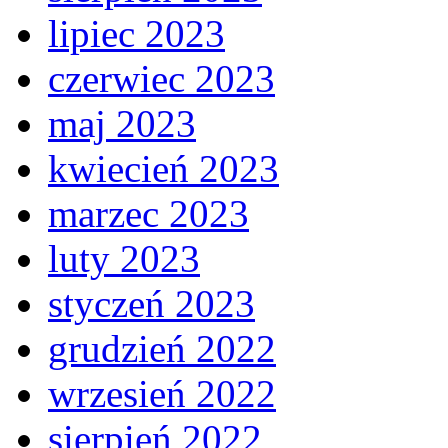
lipiec 2023
czerwiec 2023
maj 2023
kwiecień 2023
marzec 2023
luty 2023
styczeń 2023
grudzień 2022
wrzesień 2022
sierpień 2022