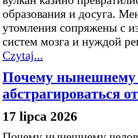
образования и досуга. Ме
утомления сопряжены с и
систем мозга и нуждой ре
Czytaj...
Почему нынешнему 
абстрагироваться о
17 lipca 2026
Почему нынешнему челове