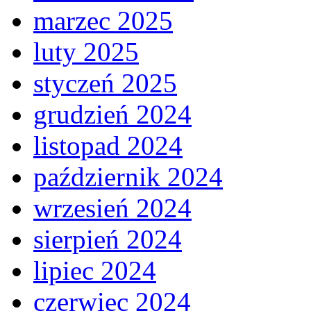
marzec 2025
luty 2025
styczeń 2025
grudzień 2024
listopad 2024
październik 2024
wrzesień 2024
sierpień 2024
lipiec 2024
czerwiec 2024