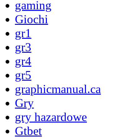
gaming
Giochi
gr1
gr3
gr4
gr5
graphicmanual.ca
Gry
gry hazardowe
Gtbet