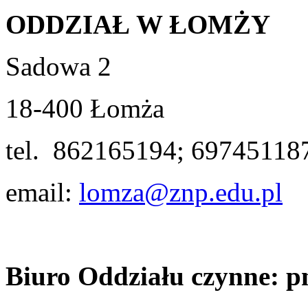
ODDZIAŁ W ŁOMŻY
Sadowa 2
18-400 Łomża
tel. 862165194; 69745118
email:
lomza@znp.edu.pl
Biuro Oddziału czynne: pn.