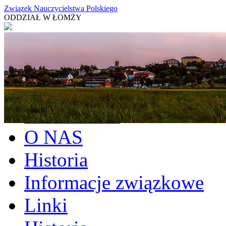
Związek Nauczycielstwa Polskiego
ODDZIAŁ W ŁOMŻY
Aktualności
O NAS
Historia
Informacje związkowe
Linki