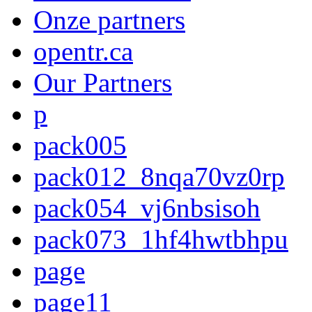
Onze partners
opentr.ca
Our Partners
p
pack005
pack012_8nqa70vz0rp
pack054_vj6nbsisoh
pack073_1hf4hwtbhpu
page
page11