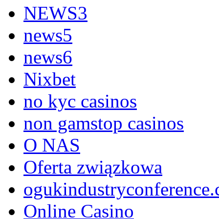
NEWS3
news5
news6
Nixbet
no kyc casinos
non gamstop casinos
O NAS
Oferta związkowa
ogukindustryconference.
Online Casino