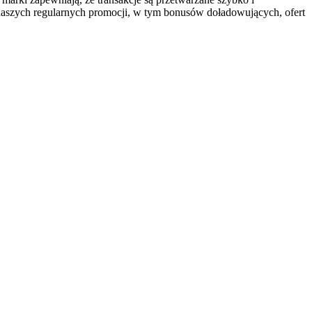
 naszych regularnych promocji, w tym bonusów doładowujących, ofert