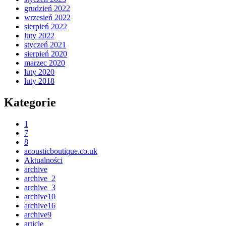
grudzień 2022
wrzesień 2022
sierpień 2022
luty 2022
styczeń 2021
sierpień 2020
marzec 2020
luty 2020
luty 2018
Kategorie
1
7
8
acousticboutique.co.uk
Aktualności
archive
archive_2
archive_3
archive10
archive16
archive9
article