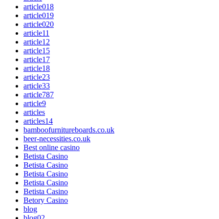
article018
article019
article020
article11
article12
article15
article17
article18
article23
article33
article787
article9
articles
articles14
bamboofurnitureboards.co.uk
beer-necessities.co.uk
Best online casino
Betista Casino
Betista Casino
Betista Casino
Betista Casino
Betista Casino
Betory Casino
blog
blog02