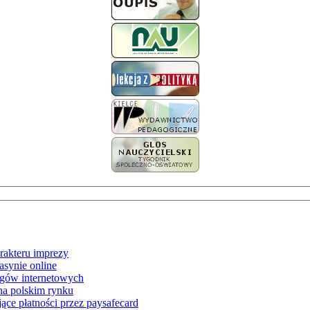
rakteru imprezy
asynie online
ngów internetowych
na polskim rynku
ce płatności przez paysafecard