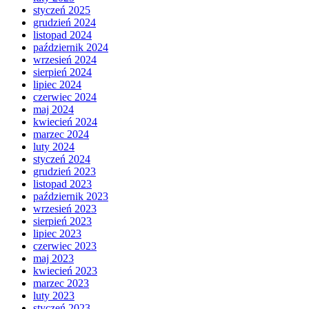
styczeń 2025
grudzień 2024
listopad 2024
październik 2024
wrzesień 2024
sierpień 2024
lipiec 2024
czerwiec 2024
maj 2024
kwiecień 2024
marzec 2024
luty 2024
styczeń 2024
grudzień 2023
listopad 2023
październik 2023
wrzesień 2023
sierpień 2023
lipiec 2023
czerwiec 2023
maj 2023
kwiecień 2023
marzec 2023
luty 2023
styczeń 2023