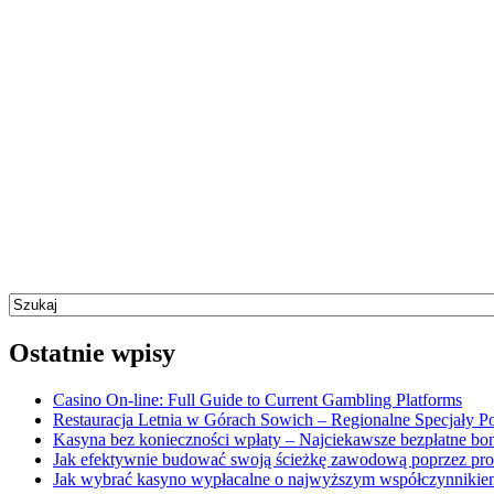
Ostatnie wpisy
Casino On-line: Full Guide to Current Gambling Platforms
Restauracja Letnia w Górach Sowich – Regionalne Specjały Po
Kasyna bez konieczności wpłaty – Najciekawsze bezpłatne b
Jak efektywnie budować swoją ścieżkę zawodową poprzez pro
Jak wybrać kasyno wypłacalne o najwyższym współczynnikiem