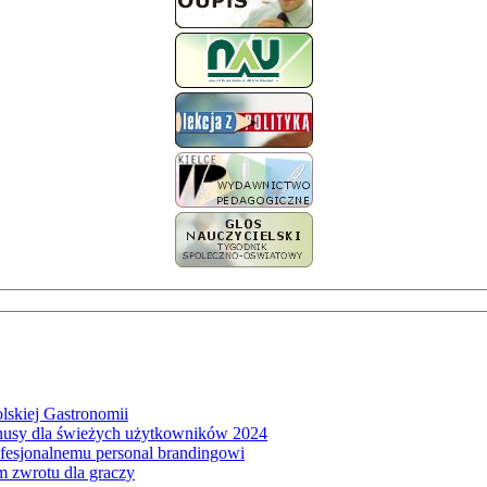
lskiej Gastronomii
onusy dla świeżych użytkowników 2024
fesjonalnemu personal brandingowi
 zwrotu dla graczy