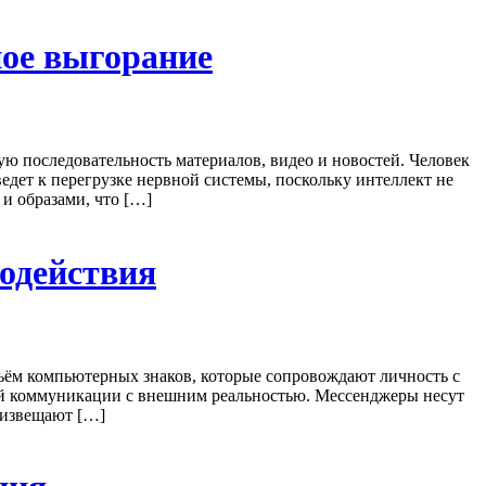
ое выгорание
 последовательность материалов, видео и новостей. Человек
дет к перегрузке нервной системы, поскольку интеллект не
и образами, что […]
одействия
ём компьютерных знаков, которые сопровождают личность с
ой коммуникации с внешним реальностью. Мессенджеры несут
 извещают […]