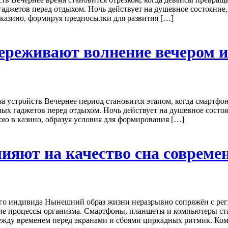
джетов перед отдыхом. Ночь действует на душевное состояние, 
казино, формируя предпосылки для развития […]
ереживают волнение вечером из
а устройств Вечернее период становится этапом, когда смартф
 гаджетов перед отдыхом. Ночь действует на душевное состояни
ю в казино, образуя условия для формирования […]
ияют на качество сна совреме
ого индивида Нынешний образ жизни неразрывно сопряжён с ре
кие процессы организма. Смартфоны, планшеты и компьютеры с
ежду временем перед экранами и сбоями циркадных ритмик. Ко