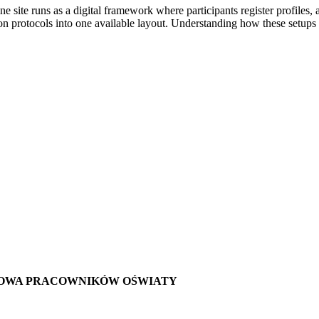
 site runs as a digital framework where participants register profiles
n protocols into one available layout. Understanding how these setups
OWA PRACOWNIKÓW OŚWIATY