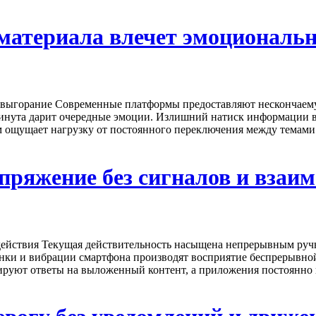
материала влечет эмоциональн
выгорание Современные платформы предоставляют нескончаемую
инута дарит очередные эмоции. Излишний натиск информации ве
 ощущает нагрузку от постоянного переключения между темами 
ряжение без сигналов и взаим
ействия Текущая действительность насыщена непрерывным ручь
конки и вибрации смартфона производят восприятие беспрерывн
рируют ответы на выложенный контент, а приложения постоянно