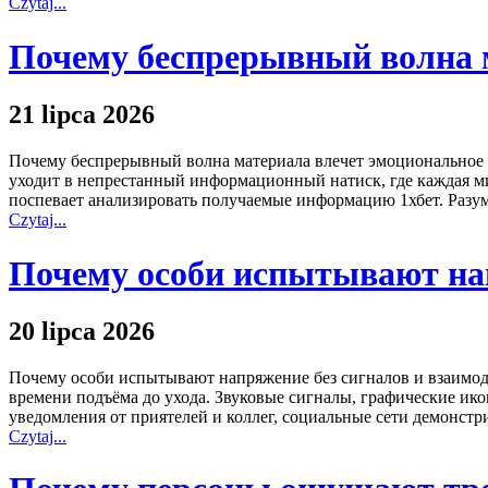
Czytaj...
Почему беспрерывный волна 
21 lipca 2026
Почему беспрерывный волна материала влечет эмоциональное 
уходит в непрестанный информационный натиск, где каждая м
поспевает анализировать получаемые информацию 1хбет. Разум
Czytaj...
Почему особи испытывают нап
20 lipca 2026
Почему особи испытывают напряжение без сигналов и взаимод
времени подъёма до ухода. Звуковые сигналы, графические и
уведомления от приятелей и коллег, социальные сети демонст
Czytaj...