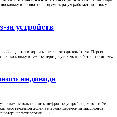
поскольку в ночное период суток разум работает по-иному.
-за устройств
оны обращаются в корни ментального дискомфорта. Персоны
е, поскольку в темное период суток мозг работает по-иному.
нного индивида
гулярным использованием цифровых устройств, которые 7к
тали неотъемлемой долей вечерних церемоний миллионов
мпьютерные технологии […]