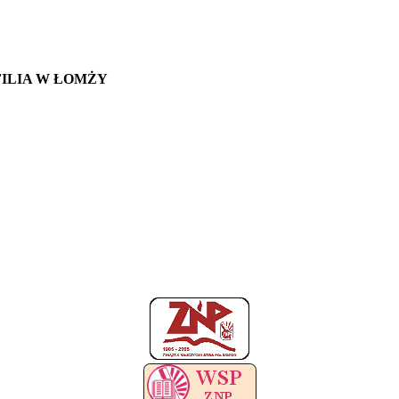
ILIA W ŁOMŻY