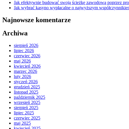
Jak efektywnie budować swoją ścieżkę zawodową poprzez pro
Jak wybrać kasyno wypłacalne o najwyższym współczynnikiem
Najnowsze komentarze
Archiwa
sierpień 2026
lipiec 2026
czerwiec 2026
maj 2026
kwiecień 2026
marzec 2026
luty 2026
styczeń 2026
grudzień 2025
listopad 2025
październik 2025
wrzesień 2025
sierpień 2025
lipiec 2025
czerwiec 2025
maj 2025
kwiecień 2025