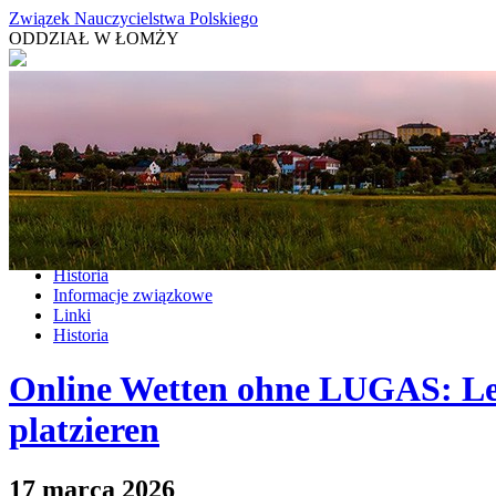
Związek Nauczycielstwa Polskiego
ODDZIAŁ W ŁOMŻY
Aktualności
O NAS
Historia
Informacje związkowe
Linki
Historia
Online Wetten ohne LUGAS: Lega
platzieren
17 marca 2026