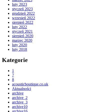
luty 2023
styczeń 2023
grudzień 2022
wrzesień 2022
sierpień 2022
luty 2022
styczeń 2021
sierpień 2020
marzec 2020
luty 2020
luty 2018
Kategorie
1
7
8
acousticboutique.co.uk
Aktualności
archive
archive_2
archive_3
archive10
archive16