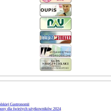
lskiej Gastronomii
onusy dla świeżych użytkowników 2024