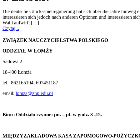
Die deutsche Glücksspielregulierung hat sich über die Jahre hinweg
interessieren sich jedoch nach anderen Optionen und interessieren sic
Wahl aufwirft […]
Czytaj...
ZWIĄZEK NAUCZYCIELSTWA POLSKIEGO
ODDZIAŁ W ŁOMŻY
Sadowa 2
18-400 Łomża
tel. 862165194; 697451187
email:
lomza@znp.edu.pl
Biuro Oddziału czynne: pn. – pt. w godz. 8 -15.
MIĘDZYZAKŁADOWA KASA ZAPOMOGOWO-POŻYCZK