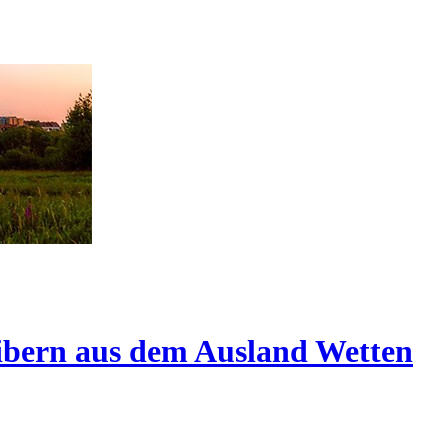
eibern aus dem Ausland Wetten