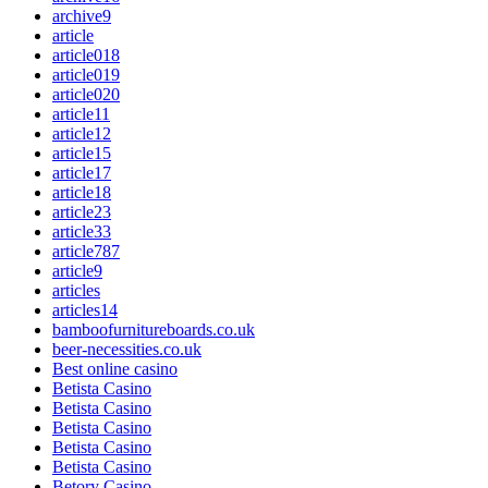
archive9
article
article018
article019
article020
article11
article12
article15
article17
article18
article23
article33
article787
article9
articles
articles14
bamboofurnitureboards.co.uk
beer-necessities.co.uk
Best online casino
Betista Casino
Betista Casino
Betista Casino
Betista Casino
Betista Casino
Betory Casino