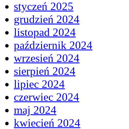
styczeń 2025
grudzień 2024
listopad 2024
październik 2024
wrzesień 2024
sierpień 2024
lipiec 2024
czerwiec 2024
maj 2024
kwiecień 2024