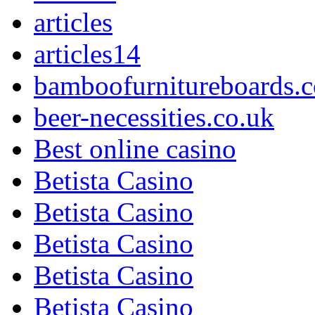
articles
articles14
bamboofurnitureboards.c
beer-necessities.co.uk
Best online casino
Betista Casino
Betista Casino
Betista Casino
Betista Casino
Betista Casino