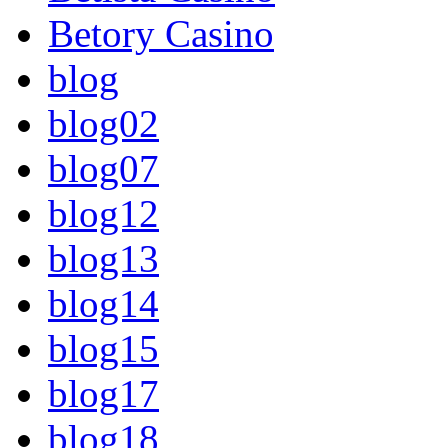
Betory Casino
blog
blog02
blog07
blog12
blog13
blog14
blog15
blog17
blog18