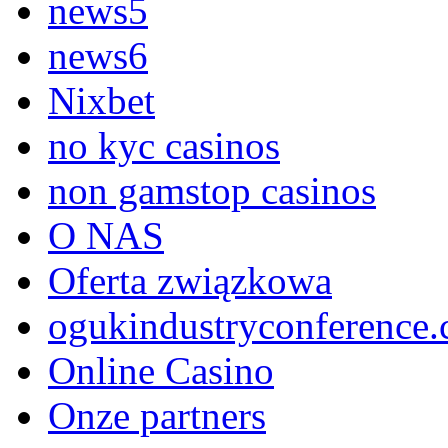
news5
news6
Nixbet
no kyc casinos
non gamstop casinos
O NAS
Oferta związkowa
ogukindustryconference.
Online Casino
Onze partners