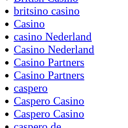
britsino casino
Casino
casino Nederland
Casino Nederland
Casino Partners
Casino Partners
caspero
Caspero Casino
Caspero Casino
caspero de