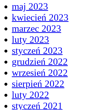
maj 2023
kwiecień 2023
marzec 2023
luty 2023
styczeń 2023
grudzień 2022
wrzesień 2022
sierpień 2022
luty 2022
styczeń 2021