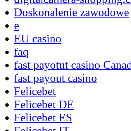
Doskonalenie zawodowe
e
EU casino
faq
fast payotut casino Cana
fast payout casino
Felicebet
Felicebet DE
Felicebet ES
Felicebet IT