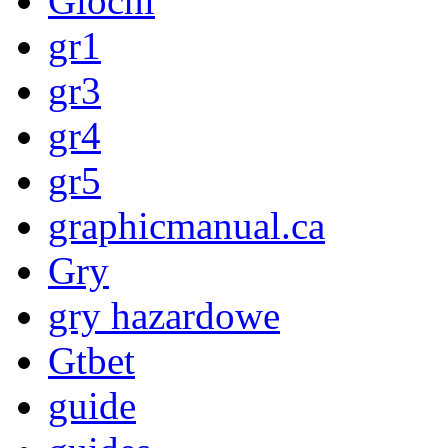
Giochi
gr1
gr3
gr4
gr5
graphicmanual.ca
Gry
gry hazardowe
Gtbet
guide