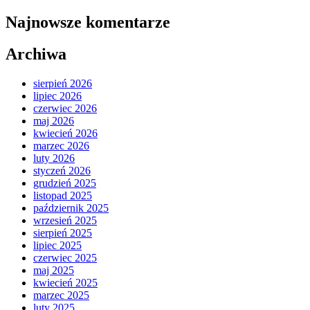
Najnowsze komentarze
Archiwa
sierpień 2026
lipiec 2026
czerwiec 2026
maj 2026
kwiecień 2026
marzec 2026
luty 2026
styczeń 2026
grudzień 2025
listopad 2025
październik 2025
wrzesień 2025
sierpień 2025
lipiec 2025
czerwiec 2025
maj 2025
kwiecień 2025
marzec 2025
luty 2025