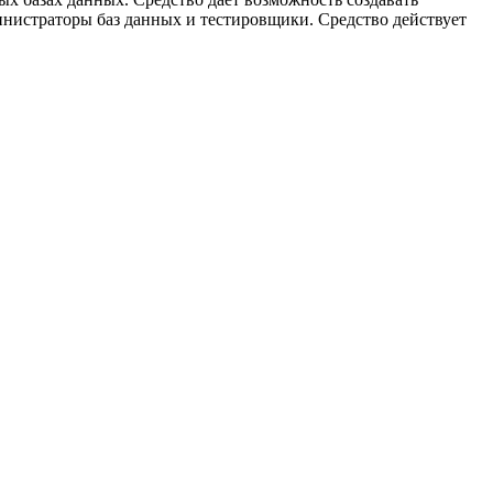
инистраторы баз данных и тестировщики. Средство действует