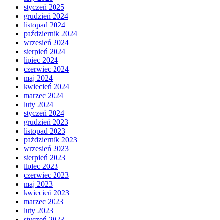
styczeń 2025
grudzień 2024
listopad 2024
październik 2024
wrzesień 2024
sierpień 2024
lipiec 2024
czerwiec 2024
maj 2024
kwiecień 2024
marzec 2024
luty 2024
styczeń 2024
grudzień 2023
listopad 2023
październik 2023
wrzesień 2023
sierpień 2023
lipiec 2023
czerwiec 2023
maj 2023
kwiecień 2023
marzec 2023
luty 2023
styczeń 2023