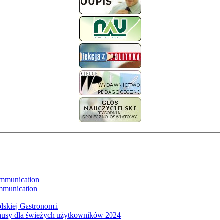
ommunication
ommunication
lskiej Gastronomii
onusy dla świeżych użytkowników 2024