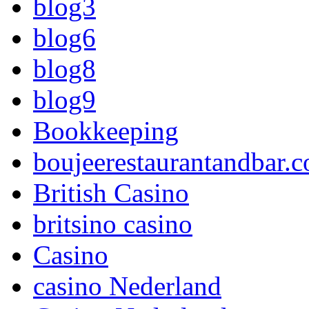
blog3
blog6
blog8
blog9
Bookkeeping
boujeerestaurantandbar.c
British Casino
britsino casino
Casino
casino Nederland