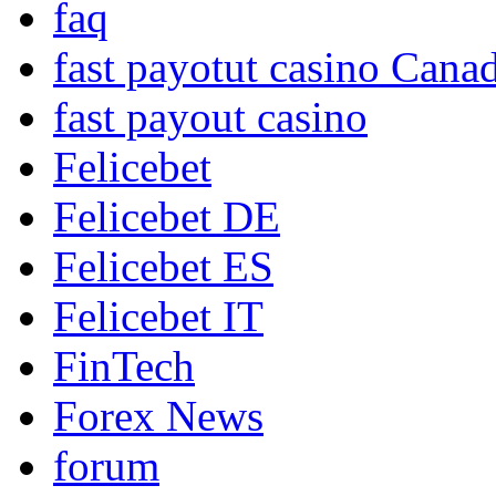
faq
fast payotut casino Cana
fast payout casino
Felicebet
Felicebet DE
Felicebet ES
Felicebet IT
FinTech
Forex News
forum