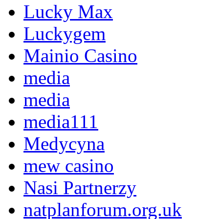
Lucky Max
Luckygem
Mainio Casino
media
media
media111
Medycyna
mew casino
Nasi Partnerzy
natplanforum.org.uk