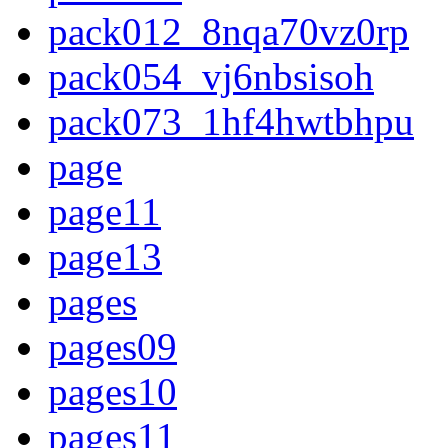
pack012_8nqa70vz0rp
pack054_vj6nbsisoh
pack073_1hf4hwtbhpu
page
page11
page13
pages
pages09
pages10
pages11