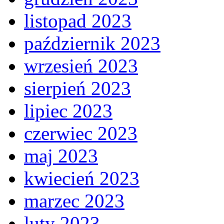
listopad 2023
październik 2023
wrzesień 2023
sierpień 2023
lipiec 2023
czerwiec 2023
maj 2023
kwiecień 2023
marzec 2023
luty 2023