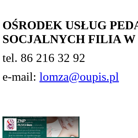
OŚRODEK USŁUG PED
SOCJALNYCH FILIA 
tel. 86 216 32 92
e-mail:
lomza@oupis.pl