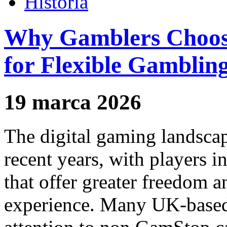
Historia
Why Gamblers Choos
for Flexible Gamblin
19 marca 2026
The digital gaming landscap
recent years, with players i
that offer greater freedom a
experience. Many UK-based 