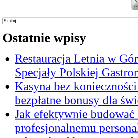
Ostatnie wpisy
Restauracja Letnia w Gó
Specjały Polskiej Gastro
Kasyna bez konieczności
bezpłatne bonusy dla ś
Jak efektywnie budować
profesjonalnemu persona