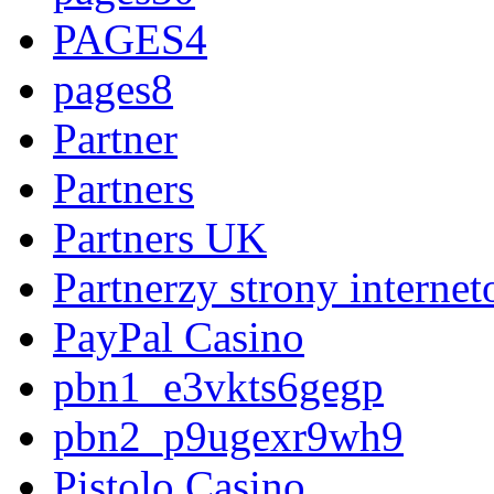
PAGES4
pages8
Partner
Partners
Partners UK
Partnerzy strony interne
PayPal Casino
pbn1_e3vkts6gegp
pbn2_p9ugexr9wh9
Pistolo Casino