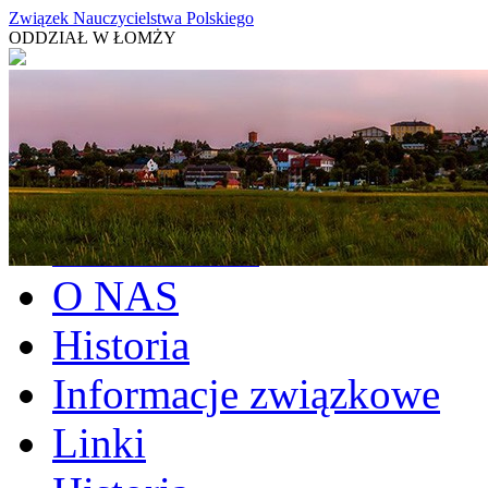
Związek Nauczycielstwa Polskiego
ODDZIAŁ W ŁOMŻY
Aktualności
O NAS
Historia
Informacje związkowe
Linki