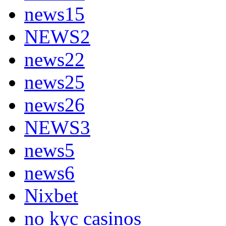
news15
NEWS2
news22
news25
news26
NEWS3
news5
news6
Nixbet
no kyc casinos