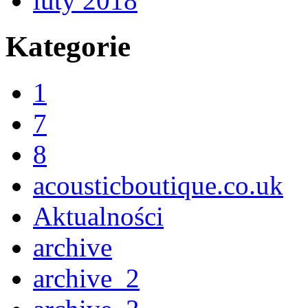
luty 2018
Kategorie
1
7
8
acousticboutique.co.uk
Aktualności
archive
archive_2