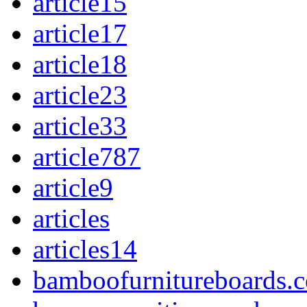
article15
article17
article18
article23
article33
article787
article9
articles
articles14
bamboofurnitureboards.c