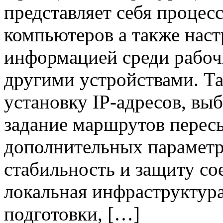
представляет себя процес
компьютеров а также наст
информацией среди рабоч
другими устройствами. Т
установку IP-адресов, вы
задание маршрутов перес
дополнительных параметр
стабильность и защиту со
локальная инфраструктура
подготовки, […]