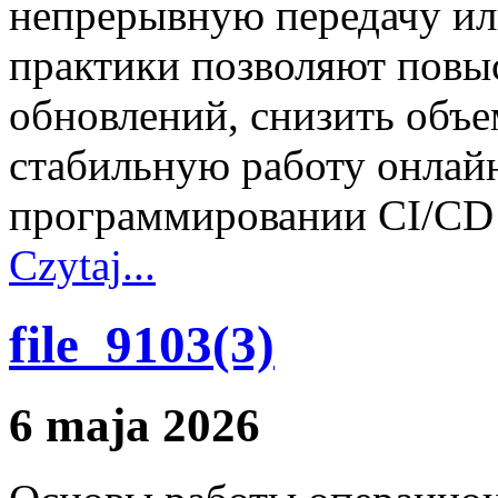
непрерывную передачу ил
практики позволяют повы
обновлений, снизить объе
стабильную работу онлай
программировании CI/CD
Czytaj...
file_9103(3)
6 maja 2026