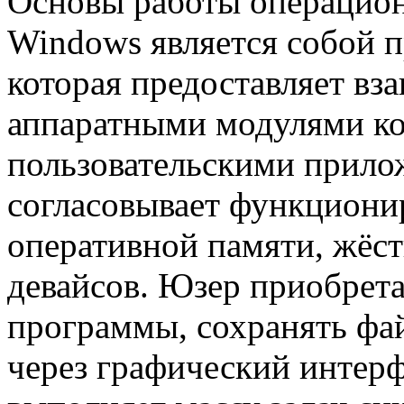
Основы работы операцио
Windows является собой 
которая предоставляет вз
аппаратными модулями к
пользовательскими прило
согласовывает функциони
оперативной памяти, жёс
девайсов. Юзер приобрет
программы, сохранять фа
через графический интер