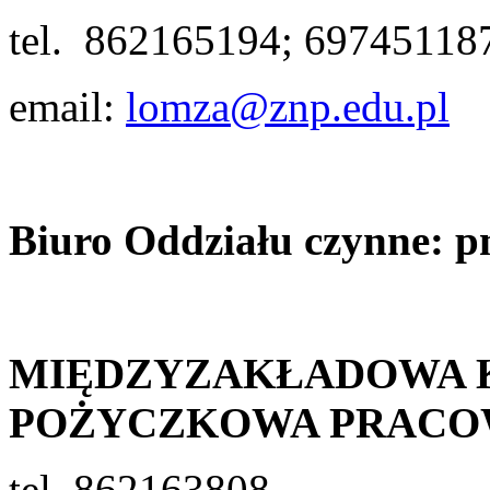
tel. 862165194; 69745118
email:
lomza@znp.edu.pl
Biuro Oddziału czynne: pn.
MIĘDZYZAKŁADOWA 
POŻYCZKOWA PRACO
tel. 862163808