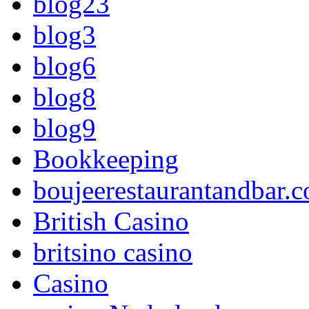
blog23
blog3
blog6
blog8
blog9
Bookkeeping
boujeerestaurantandbar.c
British Casino
britsino casino
Casino