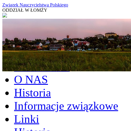
Związek Nauczycielstwa Polskiego
ODDZIAŁ W ŁOMŻY
Aktualności
O NAS
Historia
Informacje związkowe
Linki