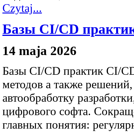
Czytaj...
Базы CI/CD практи
14 maja 2026
Базы CI/CD практик CI/CD
методов а также решений
автообработку разработки
цифрового софта. Сокращ
главных понятия: регуляр