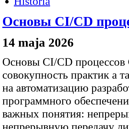
Historia
Основы CI/CD проц
14 maja 2026
Основы CI/CD процессов 
совокупность практик а т
на автоматизацию разрабо
программного обеспечени
важных понятия: непрер
непрерывную передачу ли