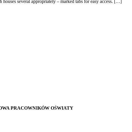
 houses several appropriately – marked tabs for easy access. […]
OWA PRACOWNIKÓW OŚWIATY