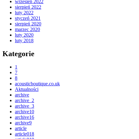
wrzesień 2022
sierpień 2022
luty 2022
styczeń 2021
sierpień 2020
marzec 2020
luty 2020
luty 2018
Kategorie
1
7
8
acousticboutique.co.uk
Aktualności
archive
archive_2
archive_3
archive10
archive16
archive9
article
article018