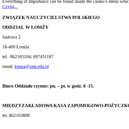
Everything of importance can be found inside the casino’s menu which
Czytaj...
ZWIĄZEK NAUCZYCIELSTWA POLSKIEGO
ODDZIAŁ W ŁOMŻY
Sadowa 2
18-400 Łomża
tel. 862165194; 697451187
email:
lomza@znp.edu.pl
Biuro Oddziału czynne: pn. – pt. w godz. 8 -15.
MIĘDZYZAKŁADOWA KASA ZAPOMOGOWO-POŻYCZK
tel. 862163808