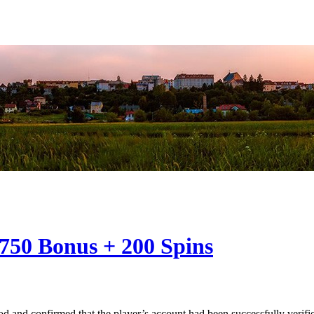
750 Bonus + 200 Spins
and confirmed that the player’s account had been successfully verifie