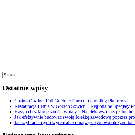
Ostatnie wpisy
Casino On-line: Full Guide to Current Gambling Platforms
Restauracja Letnia w Górach Sowich – Regionalne Specjały Po
Kasyna bez konieczności wpłaty – Najciekawsze bezpłatne b
Jak efektywnie budować swoją ścieżkę zawodową poprzez pro
Jak wybrać kasyno wypłacalne o najwyższym współczynnikiem