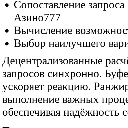
Сопоставление запроса 
Азино777
Вычисление возможност
Выбор наилучшего вари
Децентрализованные расч
запросов синхронно. Буф
ускоряет реакцию. Ранжи
выполнение важных проце
обеспечивая надёжность с