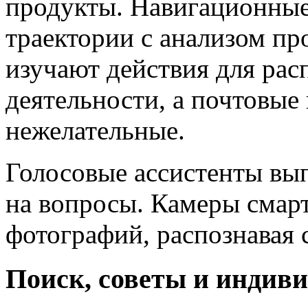
продукты. Навигационны
траектории с анализом п
изучают действия для рас
деятельности, а почтовы
нежелательные.
Голосовые ассистенты вы
на вопросы. Камеры смар
фотографий, распознавая 
Поиск, советы и индив