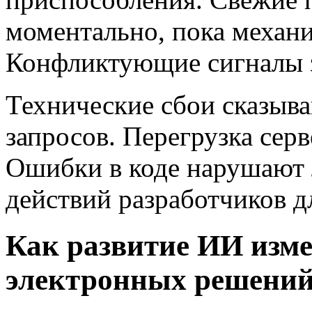
моментально, пока механи
Конфликтующие сигналы з
Технические сбои сказыва
запросов. Перегрузка сер
Ошибки в коде нарушают 
действий разработчиков д
Как развитие ИИ изме
электронных решени