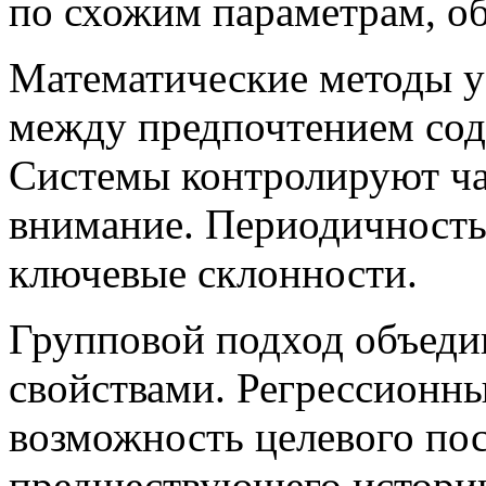
по схожим параметрам, об
Математические методы у
между предпочтением сод
Системы контролируют ч
внимание. Периодичность
ключевые склонности.
Групповой подход объеди
свойствами. Регрессионн
возможность целевого пос
предшествующего истори