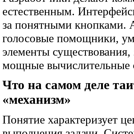
естественным. Интерфейс
за понятными кнопками. 
голосовые помощники, у
элементы существования,
мощные вычислительные 
Что на самом деле таи
«механизм»
Понятие характеризует це
выполнения задачи. Сист