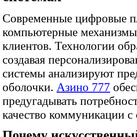
Современные цифровые п
компьютерные механизмы 
клиентов. Технологии об
создавая персонализиров
системы анализируют пре
оболочки.
Азино 777
обес
предугадывать потребнос
качество коммуникации с 
Почему искусственны