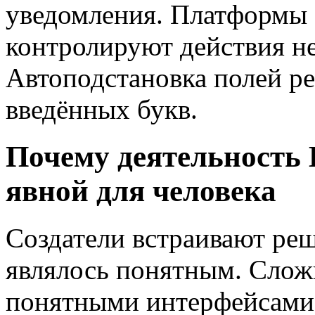
уведомления. Платформы 
контролируют действия н
Автоподстановка полей ре
введённых букв.
Почему деятельность 
явной для человека
Создатели встраивают реш
являлось понятным. Слож
понятными интерфейсами.