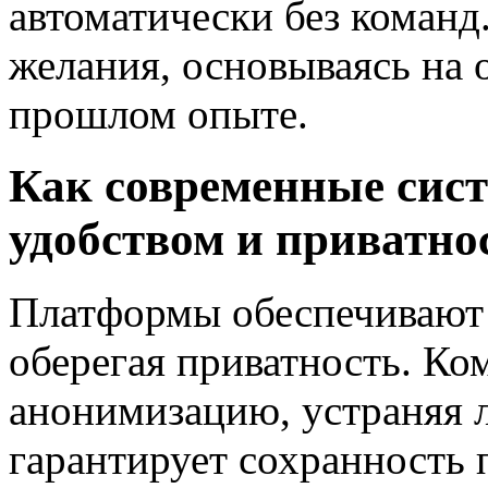
автоматически без коман
желания, основываясь на 
прошлом опыте.
Как современные сис
удобством и приватно
Платформы обеспечивают
оберегая приватность. Ко
анонимизацию, устраняя
гарантирует сохранность 