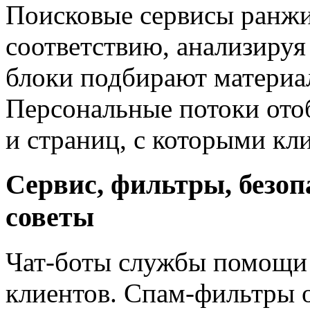
Поисковые сервисы ранжи
соответствию, анализируя
блоки подбирают материа
Персональные потоки ото
и страниц, с которыми кл
Сервис, фильтры, безоп
советы
Чат-боты службы помощи
клиентов. Спам-фильтры 