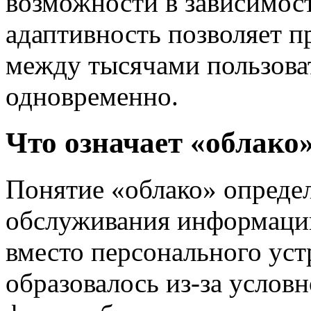
возможности в зависимост
адаптивность позволяет п
между тысячами пользоват
одновременно.
Что означает «облак
Понятие «облако» опреде
обслуживания информации
вместо персонального уст
образовалось из-за условн