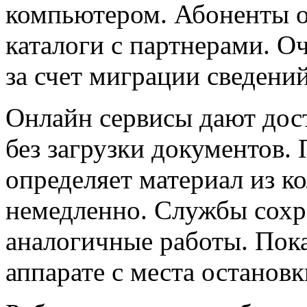
компьютером. Абоненты о
каталоги с партнерами. О
за счет миграции сведений
Онлайн сервисы дают дос
без загрузки документов.
определяет материал из к
немедленно. Службы сохр
аналогичные работы. Пок
аппарате с места остановк