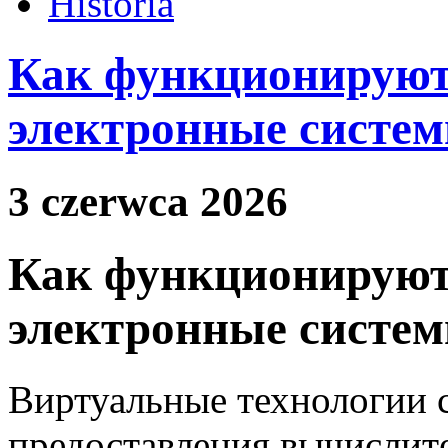
Historia
Как функционируют
электронные систе
3 czerwca 2026
Как функционируют
электронные систе
Виртуальные технологии 
предоставления вычислит