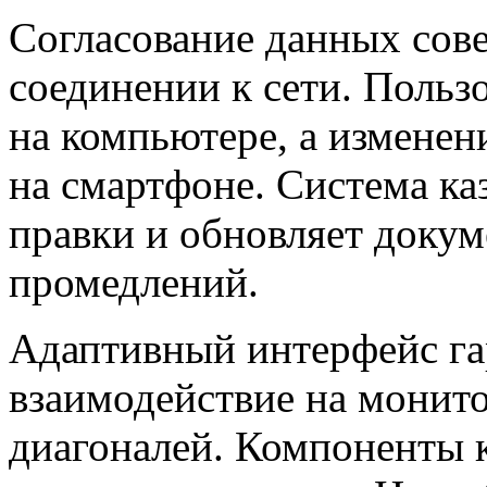
Согласование данных сов
соединении к сети. Польз
на компьютере, а измене
на смартфоне. Система ка
правки и обновляет докум
промедлений.
Адаптивный интерфейс га
взаимодействие на монит
диагоналей. Компоненты 