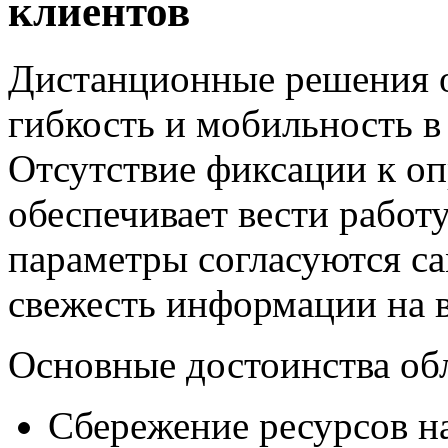
клиентов
Дистанционные решения 
гибкость и мобильность 
Отсутствие фиксации к о
обеспечивает вести работ
параметры согласуются са
свежесть информации на в
Основные достоинства об
Сбережение ресурсов н