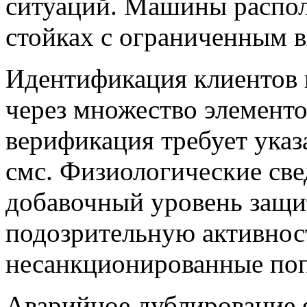
ситуаций. Машины распо
стойках с ограниченным 
Идентификация клиентов в
через множество элементо
верификация требует указ
смс. Физиологические св
добавочный уровень защ
подозрительную активнос
несанкционированные поп
Аварийное дублирование