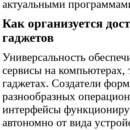
актуальными программами
Как организуется дос
гаджетов
Универсальность обеспечи
сервисы на компьютерах, 
гаджетах. Создатели фор
разнообразных операцион
интерфейсы функционирую
автономно от вида устрой