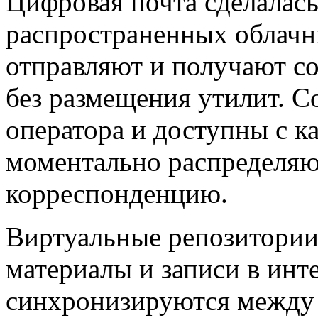
Цифровая почта сделалас
распространенных облач
отправляют и получают с
без размещения утилит. 
оператора и доступны с к
моментально распределя
корреспонденцию.
Виртуальные репозитории
материалы и записи в инт
синхронизируются между