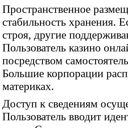
Пространственное размещ
стабильность хранения. Е
строя, другие поддержива
Пользователь казино онла
посредством самостоятел
Большие корпорации расп
материках.
Доступ к сведениям осуще
Пользователь вводит иден