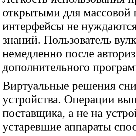
открытыми для массовой 
интерфейсы не нуждаютс
знаний. Пользователь вулк
немедленно после авториз
дополнительного програм
Виртуальные решения сни
устройства. Операции вы
поставщика, а не на устро
устаревшие аппараты спо