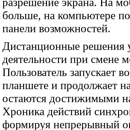
разрешение экрана. На м
больше, на компьютере п
панели возможностей.
Дистанционные решения у
деятельности при смене м
Пользователь запускает в
планшете и продолжает н
остаются достижимыми на
Хроника действий синхро
формируя непрерывный оп